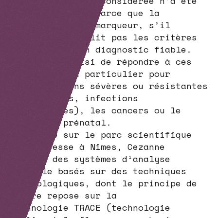
de la pathologie considérée n’a été
identifié, soit parce que la
détection de ce marqueur, s’il
existe, ne remplit pas les critères
d’exigence d’un diagnostic fiable.
Cezanne a choisi de répondre à ces
questions, en particulier pour
les infections sévères ou résistantes
(septicémies, infections
nosocomiales), les cancers ou le
dépistage prénatal.
Installée sur le parc scientifique
George Besse à Nîmes, Cezanne
conçoit des systèmes d¹analyse
médicale basés sur des techniques
immunologiques, dont le principe de
mesure repose sur la
technologie TRACE (technologie