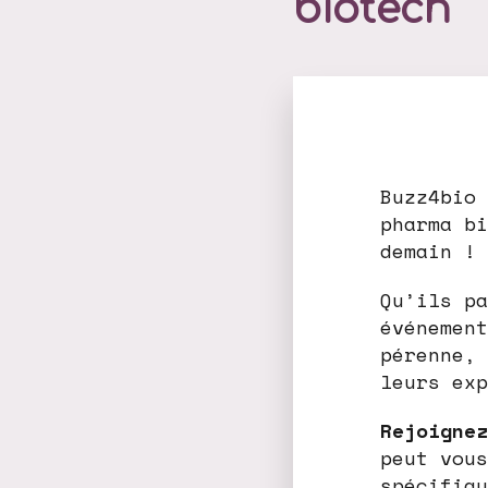
biotech
Buzz4bio
pharma b
demain !
Qu’ils pa
événement
pérenne, 
leurs exp
Rejoignez
peut vou
spécifiqu