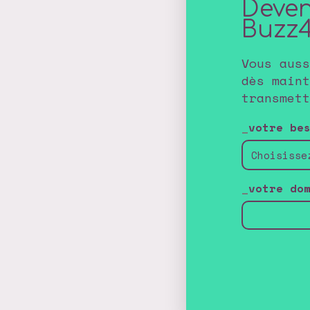
Deven
Buzz
Vous aus
dès maint
transmett
votre be
votre do