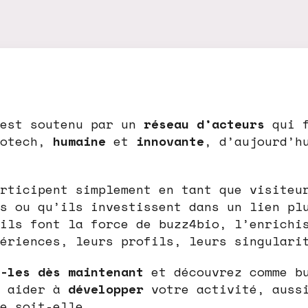
 est soutenu par un
réseau d’acteurs
qui f
iotech,
humaine
et
innovante
, d’aujourd’h
rticipent simplement en tant que visiteu
s ou qu’ils investissent dans un lien pl
ils font la force de buzz4bio, l’enrichi
ériences, leurs profils, leurs singulari
-les dès maintenant
et découvrez comme b
s aider à
développer
votre activité, auss
e soit-elle.