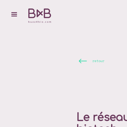
retour
Le résea