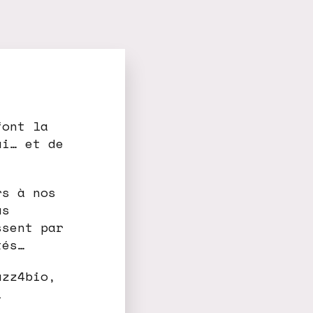
ont la
ui… et de
rs à nos
us
ssent par
tés…
uzz4bio,
i