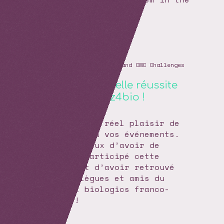
BENELUX and beyond
Innovative Biologics and CMC Challenges
vol.2
Encore une belle réussite
made in Buzz4bio !
Toujours un réel plaisir de
se rendre à vos événements.
Très heureux d’avoir de
nouveau participé cette
année, et d’avoir retrouvé
les collègues et amis du
network biologics franco-
belge !