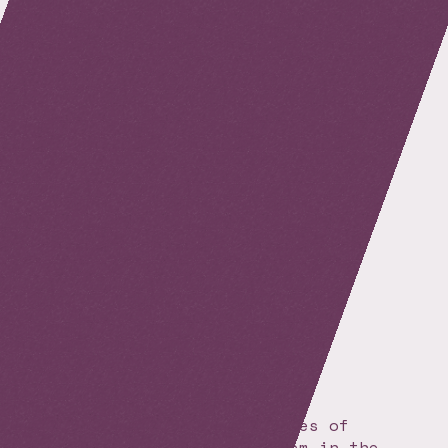
Oncology vol.3
Excellent meeting as usual !
J’ai apprécié le côté
informel et amical, presque
familial de l’événement,
votre marque de fabrique
depuis de nombreuses années
Oncology vol.3
Insightful !
Very insightful on the
advances and challenges of
the Oncology ecosystem in the