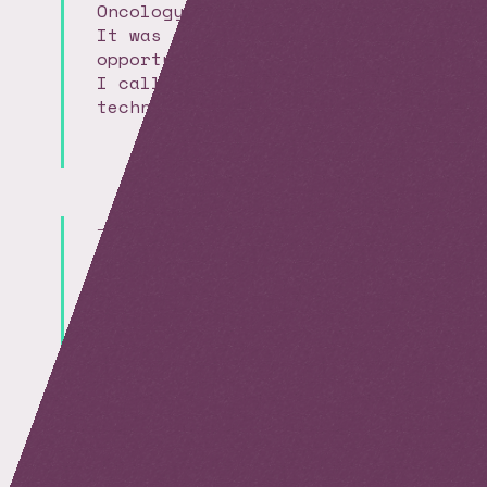
Oncology.
It was a tremendous
opportunity to discover what
I call « breakthrough
technologies »
Cell and Gene Therapies vol.5
Alchimie collaborative !
Vous facilitez une ouverture
unique où l’alchimie
collaborative se produit lors
des échanges surtout humains
simples, riches et durables…
BRAVO !