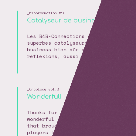
bioproduction #10
Catalyseur de business
Les B4B-Connections sont de
superbes catalyseurs, de
business bien sûr et de
réflexions, aussi.
Oncology vol.3
Wonderfull !
Thanks for hosting such a
wonderful networking event
that brought together so many
players in the field of