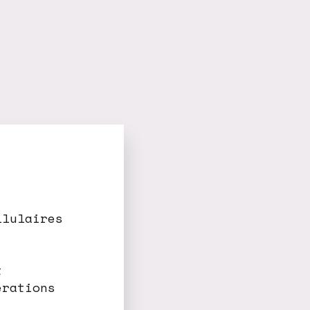
llulaires
t
érations