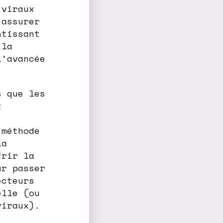
 viraux
’assurer
ntissant
 la
l’avancée
s que les
t
 méthode
la
frir la
ur passer
ecteurs
elle (ou
viraux).