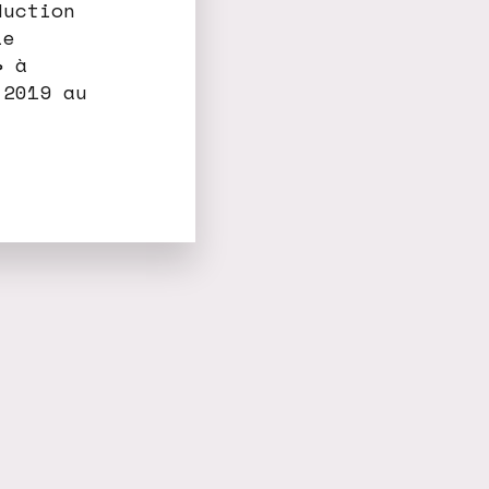
duction
ie
» à
2019 au