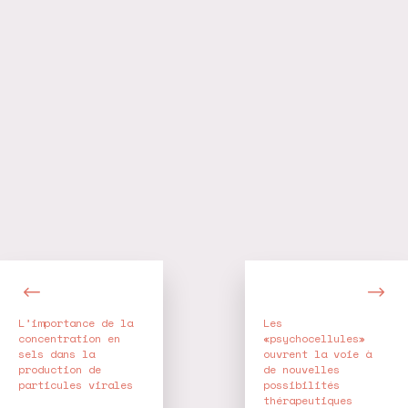
Navigation
de
l’article
L’importance de la
Les
concentration en
«psychocellules»
sels dans la
ouvrent la voie à
production de
de nouvelles
particules virales
possibilités
thérapeutiques