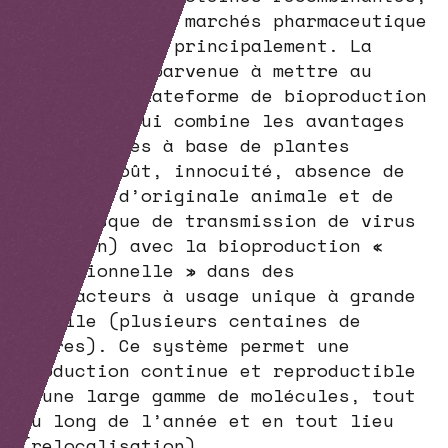
VLPs) pour les marchés pharmaceutique
et cosmétique principalement. La
société est parvenue à mettre au
point une plateforme de bioproduction
innovante qui combine les avantages
des systèmes à base de plantes
(faible coût, innocuité, absence de
produits d’originale animale et de
tout risque de transmission de virus
ou prion) avec la bioproduction «
traditionnelle » dans des
bioréacteurs à usage unique à grande
échelle (plusieurs centaines de
litres). Ce système permet une
production continue et reproductible
d’une large gamme de molécules, tout
au long de l’année et en tout lieu
(relocalisation).