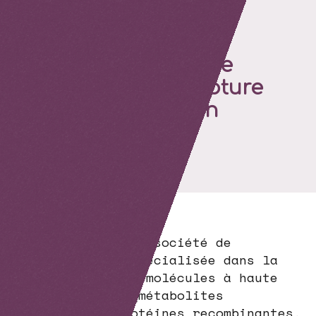
CHO végétaux, une
innovation de rupture
en bioproduction
A la une
Informations
Samabriva est une société de
biotechnologie spécialisée dans la
Bioproduction de molécules à haute
valeur ajoutée (métabolites
secondaires, protéines recombinantes,