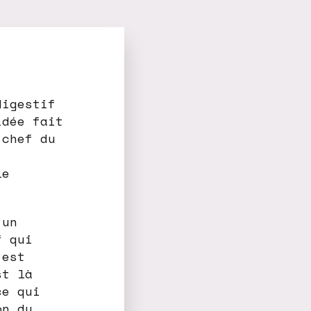
digestif
idée fait
 chef du
le
 un
f qui
 est
st là
ce qui
on du