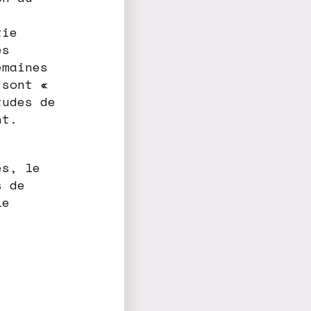
tie
es
emaines
 sont «
tudes de
nt.
es, le
s de
le