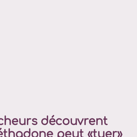
cheurs découvrent
éthadone peut «tuer»