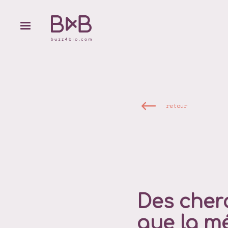
retour
Des cher
que la m