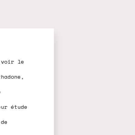
 voir le
thadone,
e
eur étude
 de