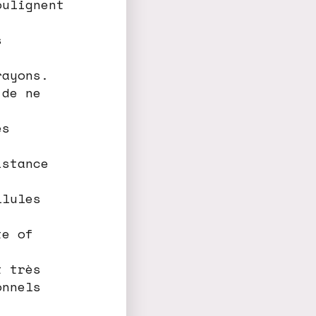
oulignent
s
rayons.
 de ne
es
istance
llules
te of
t très
onnels