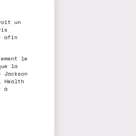
voit un
ris
t afin
tement le
que la
e Jackson
l Health
t à