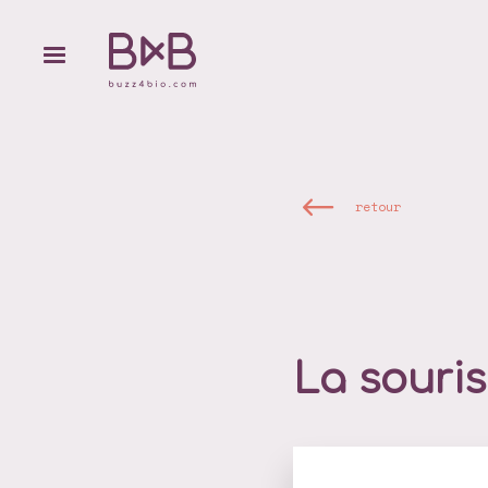
retour
La souri