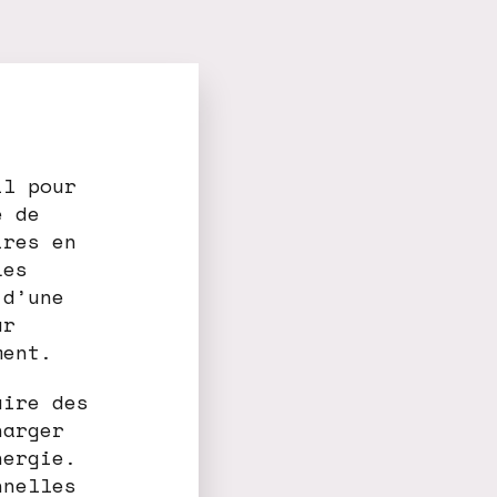
il pour
e de
ires en
Les
 d’une
ur
ment.
uire des
harger
nergie.
nnelles