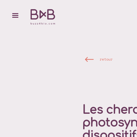
retour
Les cher
photosyn
dispositi