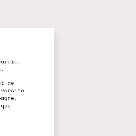
cardio-
g.
ut de
iversité
pagne,
ique
.