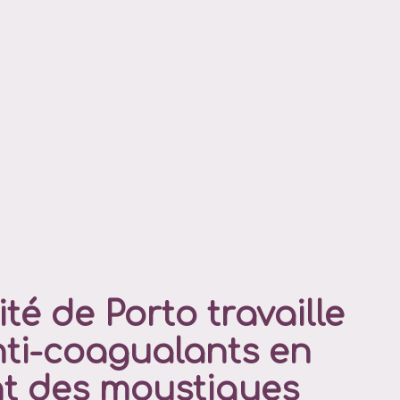
ité de Porto travaille
nti-coagualants en
nt des moustiques