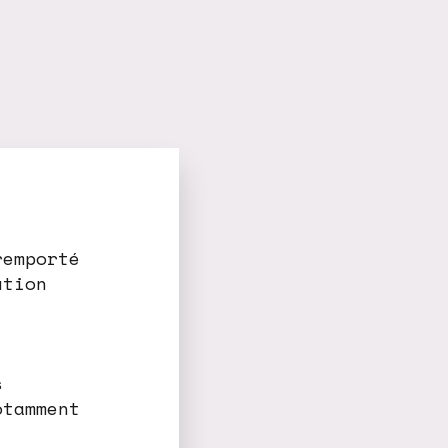
remporté
ution
s
otamment