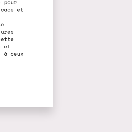
e pour
icace et
se
tures
cette
e et
s à ceux