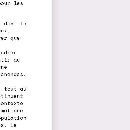
pour les
é dont le
aux,
ver que
ladies
ntir au
une
échanges.
e tout au
ntinuent
contexte
imatique
opulation
es. Le