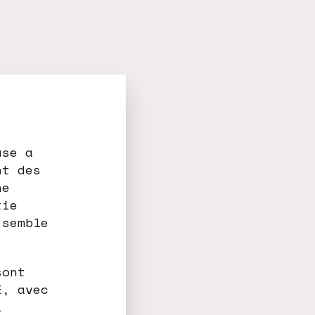
use a
nt des
ne
tie
 semble
sont
E, avec
i