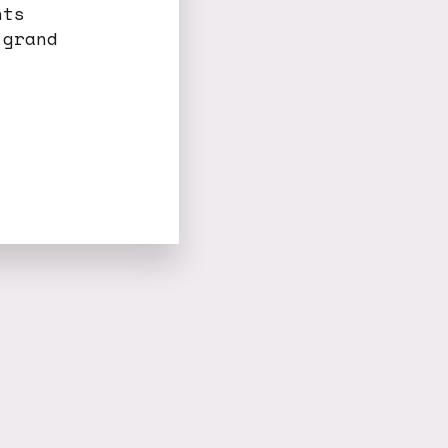
nts
 grand