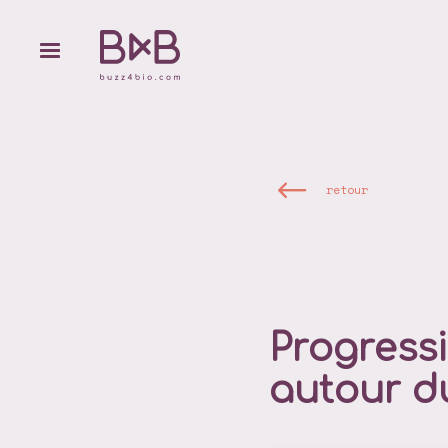
retour
Progress
autour 