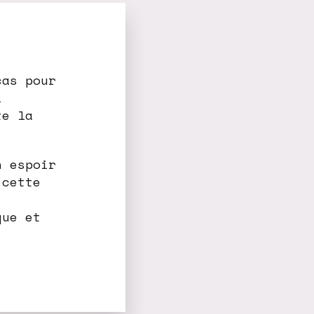
cas pour
i
te la
n espoir
 cette
que et