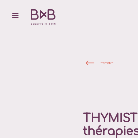
retour
THYMISTE
thérapies