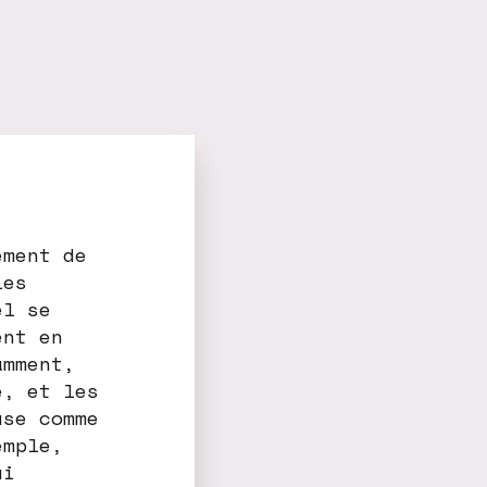
ement de
les
el se
ent en
amment,
e, et les
use comme
emple,
ui