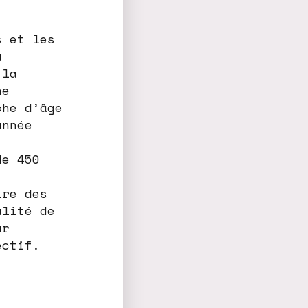
s et les
a
 la
ne
che d’âge
année
de 450
ire des
alité de
ar
ectif.