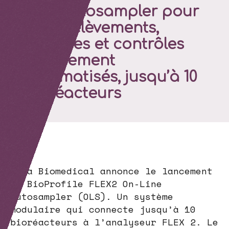
Line Autosampler pour
des prélèvements,
analyses et contrôles
entièrement
automatisés, jusqu’à 10
bioréacteurs
Nova Biomedical annonce le lancement
du BioProfile FLEX2 On-Line
Autosampler (OLS). Un système
modulaire qui connecte jusqu’à 10
bioréacteurs à l’analyseur FLEX 2. Le