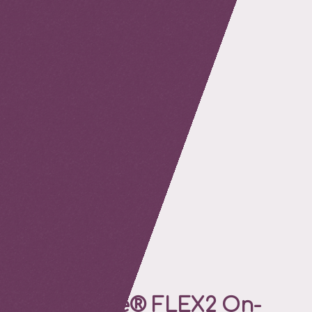
retour
BioProfile® FLEX2 On-