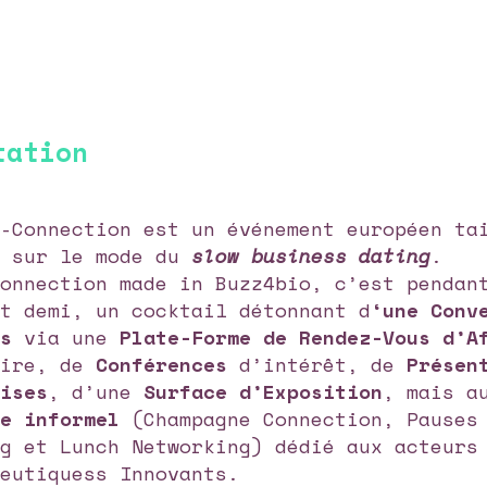
tation
B-Connection est un événement européen t
 sur le mode du
slow business dating
.
Connection made in Buzz4bio, c’est pendan
et demi, un cocktail détonnant d
‘une Conv
es
via une
Plate-Forme de Rendez-Vous d’A
aire, de
Conférences
d’intérêt, de
Présen
rises
, d’une
Surface d’Exposition
, mais a
ge informel
(Champagne Connection, Pauses
ng et Lunch Networking) dédié aux acteurs
peutiquess Innovants.