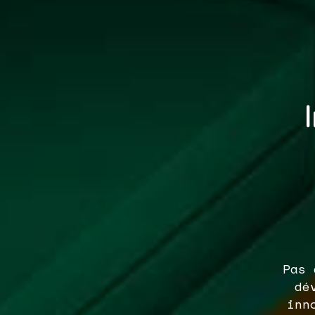
Pas 
dé
inn