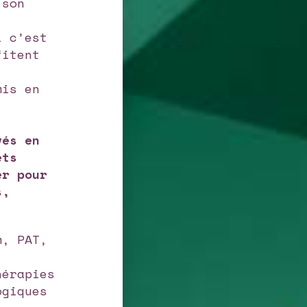
 son
i c’est
fitent
mis en
vés en
ets
er pour
s,
m, PAT,
hérapies
ogiques