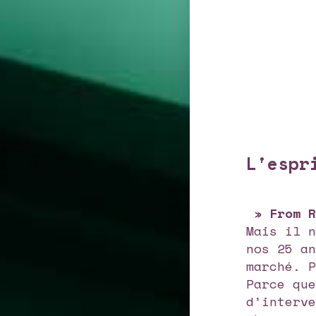
L'espr
»
From 
Mais il 
nos 25 a
marché. 
Parce qu
d’interv