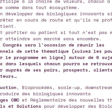
articipe à la chaine de valeurs, chacun a
ce comme dans tout écosystème.
on développer des biologiques innovants s
rrêter en cours de route et qu’ils ne pro
atient.
nt profiter au patient si tout n’est pas 
ur atteindre son marché sans encombre.
e Congrès sera l’occasion de réunir les
onnels de cette thématique (suivez les pa
ur le programme en ligne) autour de 6 suj
ux dans lesquels chacun pourra se retrouv
ir auprès de ses pairs, prospects, client
ateurs…
duction
, Bioprocédés, scale-up, downstrea
produire des biologiques innovants
nges CMC
et Réglementaire des nouvelles t
els et Solutions
pour développer des Biol