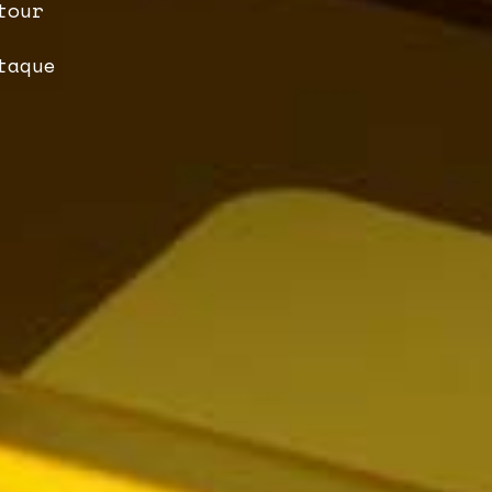
tour
taque