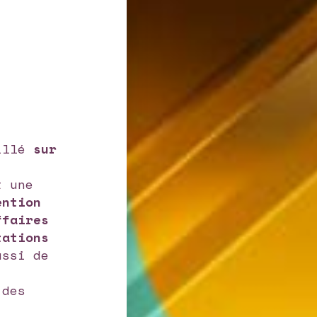
aillé
sur
t une
ention
ffaires
tations
ussi de
 des