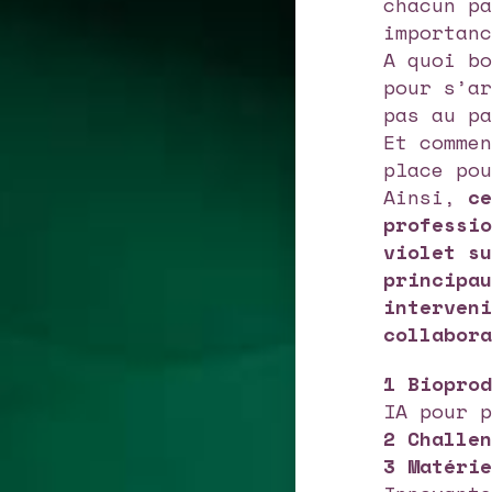
chacun p
importan
A quoi b
pour s’a
pas au p
Et comme
place po
Ainsi,
c
professi
violet s
principa
interven
collabor
1
Biopro
IA pour 
2
Challe
3
Matéri