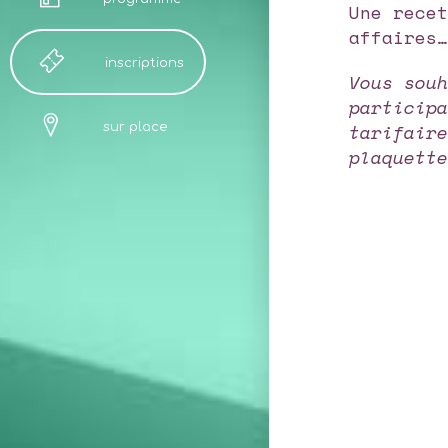
Une rece
affaires
inscriptions
Vous sou
particip
tarifaire
sur place
plaquett