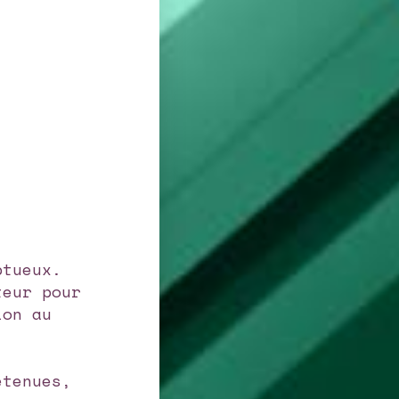
ptueux.
teur pour
ion au
etenues,