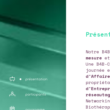
Présen
Notre B4
mesure
et
Une B4B-
journée 
d’Affair
présentation
propriét
d’Entrep
réseauta
participants
Networki
Biothéra
programme