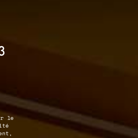
3
er le
ité
ent,