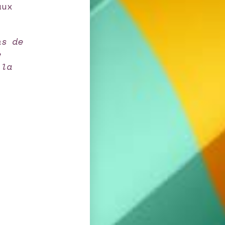
aux
ns de
e
 la