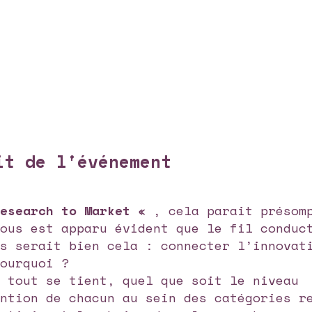
it de l'événement
Research to Market
« , cela parait présom
nous est apparu évident que le fil conduc
ns serait bien cela : connecter l’innovat
Pourquoi ?
e tout se tient, quel que soit le niveau
ention de chacun au sein des catégories r