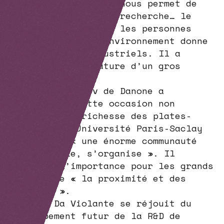
l’environnement qui nous permet de
nous consacrer à la recherche… le
matériel mais aussi les personnes
compétentes. Cet environnement donne
confiance aux industriels. Il a
favorisé la signature d’un gros
contrat. »
Artem Khlebnikov de Danone a
découvert à cette occasion non
seulement la richesse des plates-
formes de l’Université Paris-Saclay
mais aussi « une énorme communauté
qui se parle, s’organise ». Il
souligne l’importance pour les grands
groupes de « la proximité et des
échanges ».
Georges Da Violante se réjouit du
regroupement futur de la R&D de