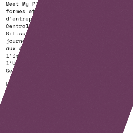
Meet My Platform a réuni 84 plates-
formes et plusieurs dizaines
d’entreprises le jeudi 31 janvier à
CentraleSupélec, sur le campus de
Gif-sur-Yvette. Cette première
journée de rencontres était consacrée
aux sciences de la vie. Elle a révélé
l’immense potentiel technologique de
l’Université Paris-Saclay et de
Genopole.
L’événement a tenu ses promesses en
dressant un panorama complet des
plates-formes en sciences de la vie
et leurs équipements de pointe. Les
échanges et rencontres de 270
participants tout au long de la
journée ont largement contribué à