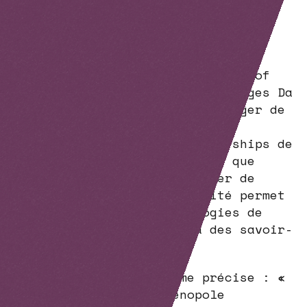
dynamiser les réseaux des plates-
formes sud-franciliennes.
La plénière a rassemblé 175
auditeurs. Trois industriels du
territoire, Laurent Chene, Head of
drug discovery d’Enterome, Georges Da
Violante, Metabolism Dept Manager de
Servier et Artem Khlebnikov,
directeur stratégique Partnerships de
Danone, ont souligné l’atout que
représente pour eux ce vivier de
plates-formes. Leur proximité permet
de mutualiser des technologies de
pointe et d’avoir accès à des savoir-
faire uniques.
Laurent Chene d’Enterome précise : «
nous avons trouvé à Genopole