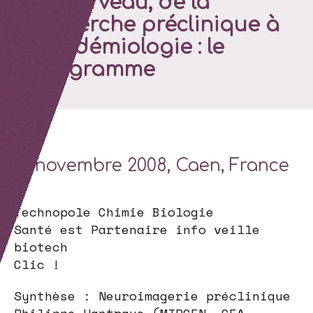
du cerveau, de la
recherche préclinique à
l’épidémiologie : le
programme
21 novembre 2008, Caen, France
Technopole Chimie Biologie
Santé est Partenaire info veille
biotech
Clic !
Synthèse : Neuroimagerie préclinique
Philippe Hantraye (MIRCEN, CEA –