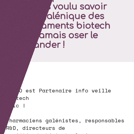
toujours voulu savoir
sur la galénique des
médicaments biotech
sans jamais oser le
demander !
GIPSO est Partenaire info veille
biotech
Clic !
Pharmaciens galénistes, responsables
R&D, directeurs de