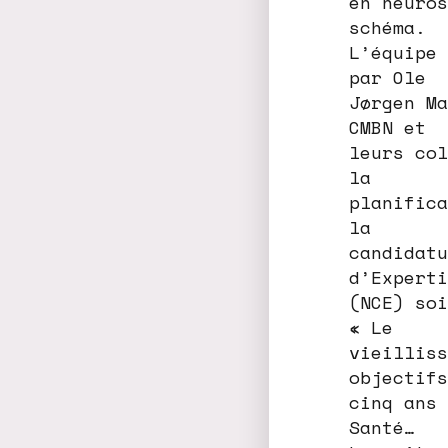
en neuros
schéma.
L’équipe 
par Ole
Jørgen Ma
CMBN et
leurs col
la
planifica
la
candidatu
d’Experti
(NCE) soi
« Le
vieilliss
objectifs
cinq ans 
Santé…