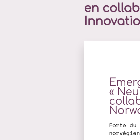
en collab
Innovati
Emerg
« Neu
colla
Norw
Forte du 
norvégien