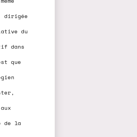
 même
, dirigée
iative du
tif dans
est que
égien
ster,
 aux
e de la