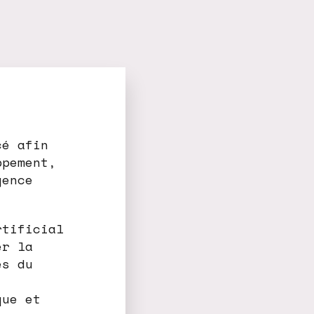
cé afin
ppement,
gence
rtificial
er la
ès du
que et