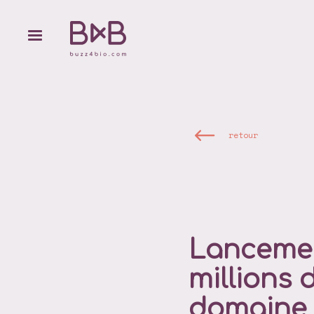
retour
Lancemen
millions 
domaine d