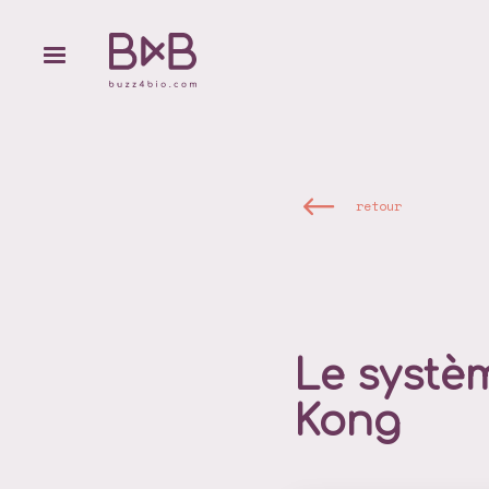
retour
Le systè
Kong