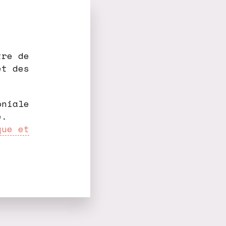
tre de
et des
oniale
e.
que et