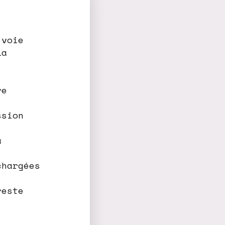
 voie
la
re
ssion
a
chargées
reste