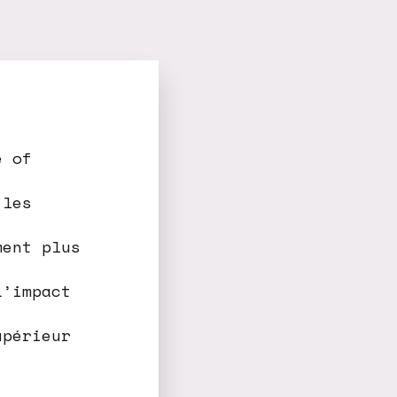
e of
 les
ment plus
L’impact
upérieur