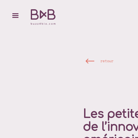
retour
Les petit
de l’inno