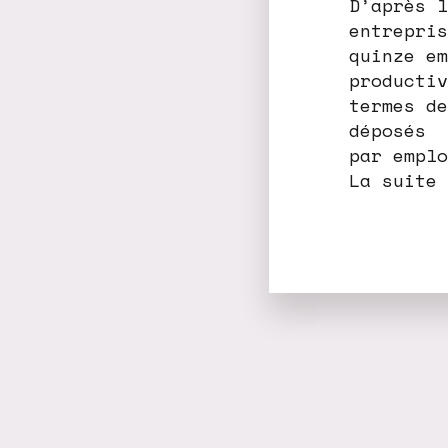
D’après l
entrepris
quinze em
productiv
termes de
déposés
par emplo
La suite 