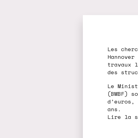
Les cherc
Hannover 
travaux l
des struc
Le Minist
(BMBF) so
d’euros, 
ans.
Lire la s