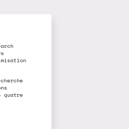
earch
rs
imisation
echerche
ons
e quatre