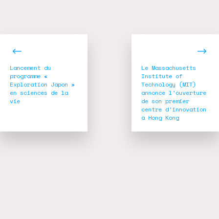
Navigation
de
l’article
Lancement du
Le Massachusetts
programme «
Institute of
Exploration Japon »
Technology (MIT)
en sciences de la
annonce l’ouverture
vie
de son premier
centre d’innovation
à Hong Kong