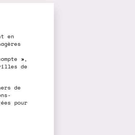
nt en
nagères
compte »,
villes de
ners de
ons-
tées pour