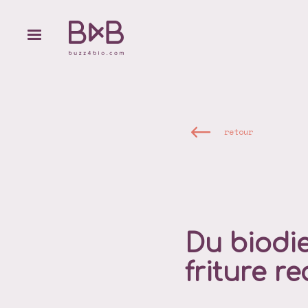
retour
Du biodie
friture r