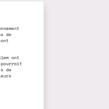
onnement
ns de
sont
alem ont
 pourrait
ts de
leurs