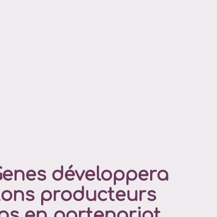
enes développera
ons producteurs
ps en partenariat