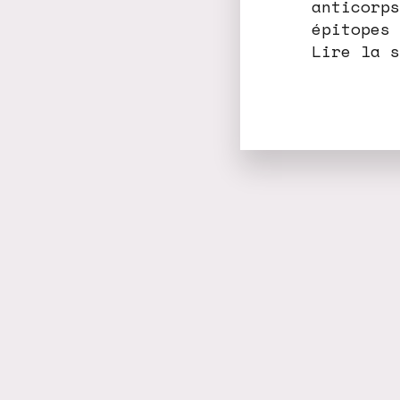
anticorps
épitopes 
Lire la s