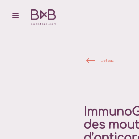
retour
ImmunoG
des mout
d’anticor