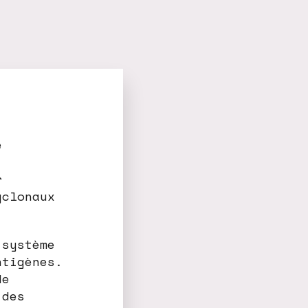
e
r
yclonaux
 système
ntigènes.
de
 des