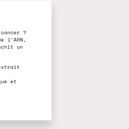
 cancer ?
de l’ARN,
nchit un
extrait
que et