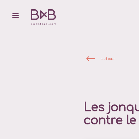
retour
Les jonqu
contre le