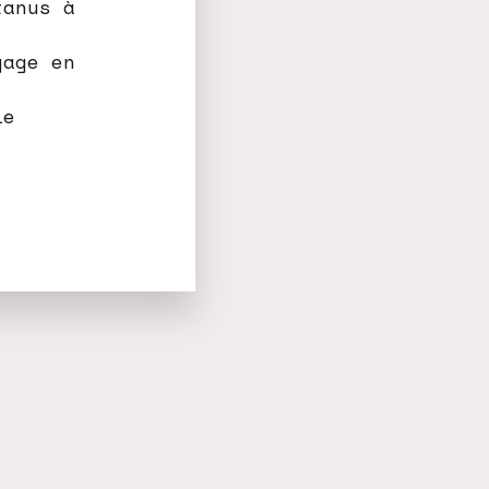
tanus à
yage en
le