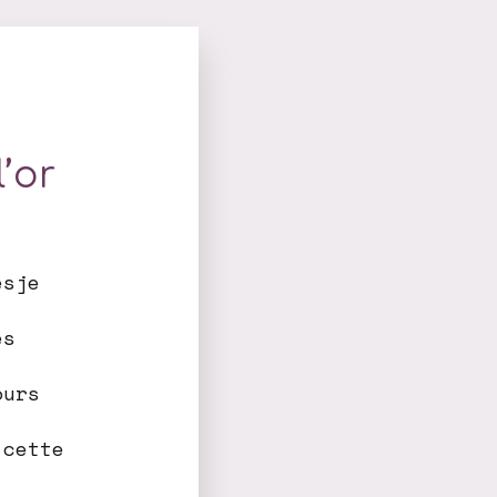
’or
esje
es
ours
 cette