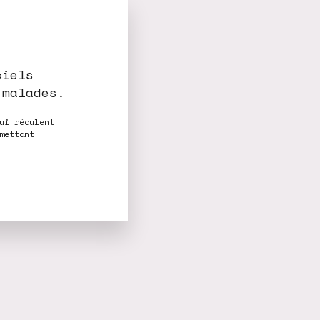
ciels
 malades.
ui régulent
mettant