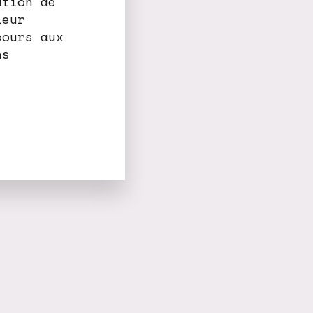
ation de
Leur
cours aux
ns