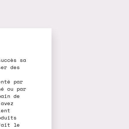
succès sa
ser des
enté par
hé ou par
pain de
 avez
ient
oduits
fait le