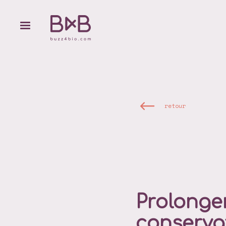
retour
Prolonger
conserva