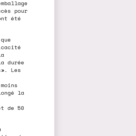
emballage
ccès pour
ont été
 que
icacité
la
la durée
s». Les
 moins
longé la
et de 50
m