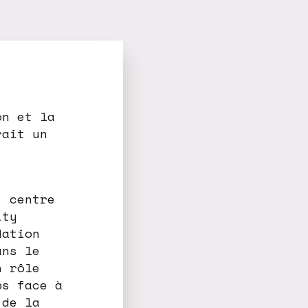
on et la
rait un
, centre
ity
dation
ans le
n rôle
ps face à
 de la