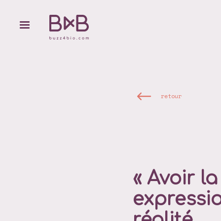
retour
« Avoir l
expressio
réalité