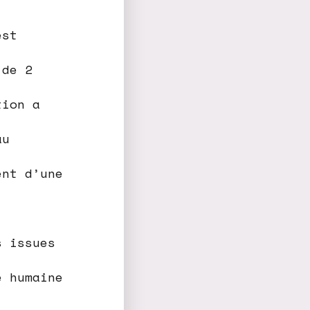
est
 de 2
tion a
au
ent d’une
s issues
e humaine