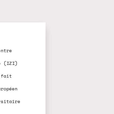
entre
e (IZI)
 fait
uropéen
rsitaire