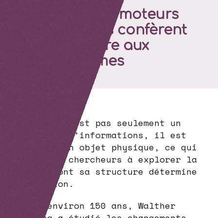
Comment les moteurs
moléculaires confèrent
leur structure aux
chromosomes
Le génome n’est pas seulement un
processeur d’informations, il est
également un objet physique, ce qui
incite les chercheurs à explorer la
manière dont sa structure détermine
sa fonction.
Il y a environ 150 ans, Walther
Flemming a étudié les changements