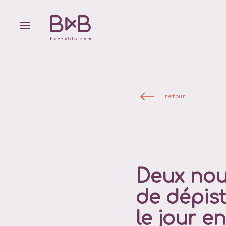
retour
Deux nou
de dépis
le jour e