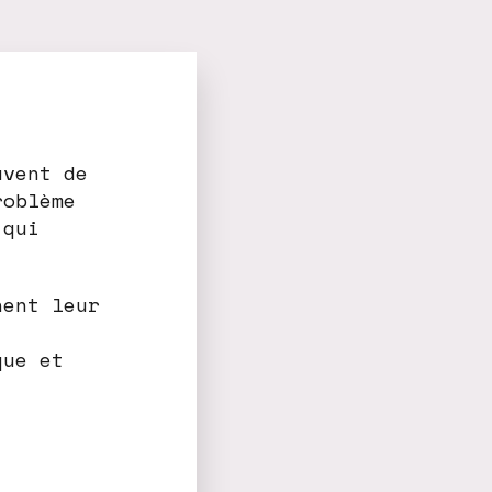
uvent de
roblème
 qui
nent leur
que et