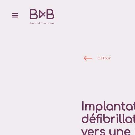
retour
Implanta
défibrill
vers une