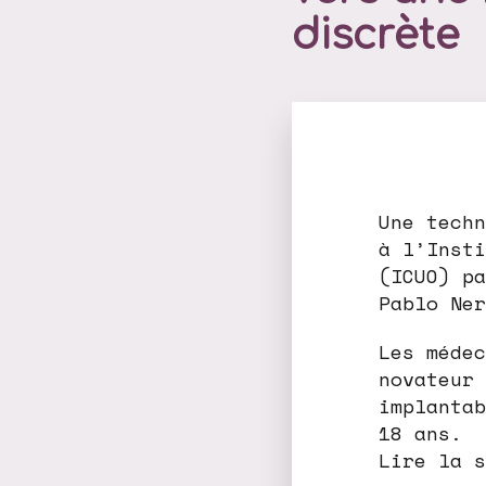
discrète
Une techn
à l’Insti
(ICUO) pa
Pablo Ner
Les médec
novateur 
implantab
18 ans.
Lire la s