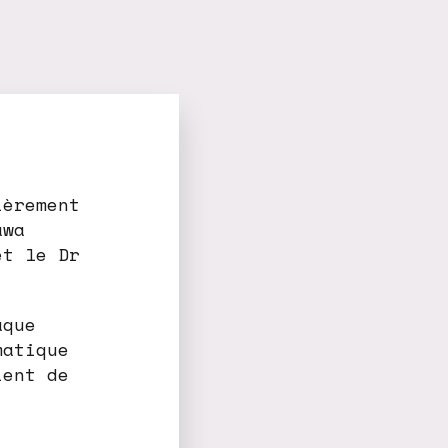
ièrement
awa
et le Dr
aque
matique
ient de