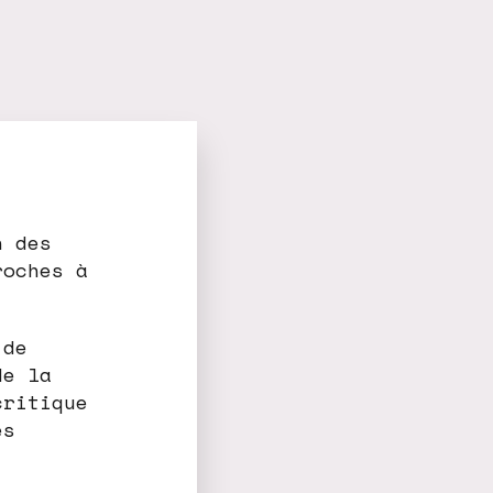
n des
roches à
 de
de la
critique
es