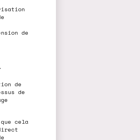
risation
de
,
ension de
r
tion de
essus de
age
 que cela
direct
de