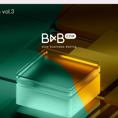
 vol.3
s