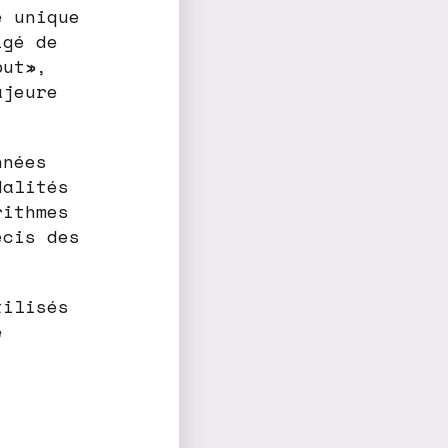
e unique
igé de
but»,
ajeure
nnées
dalités
rithmes
écis des
tilisés
e