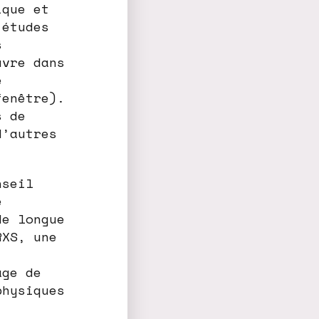
ique et
 études
s
uvre dans
é
fenêtre).
s de
d’autres
nseil
e
de longue
RXS, une
age de
physiques