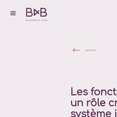
retour
Les fonct
un rôle c
système 