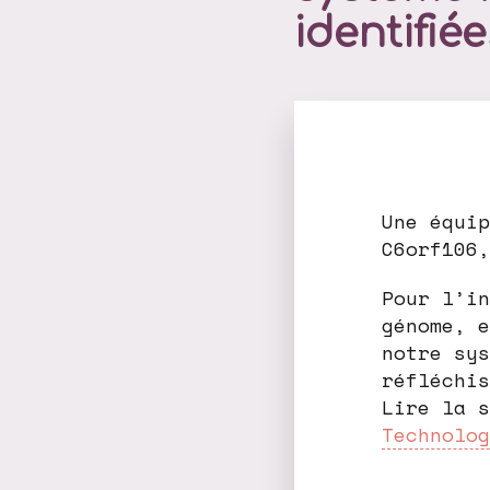
identifié
Une équip
C6orf106,
Pour l’in
génome, e
notre sys
réfléchis
Lire la 
Technolog