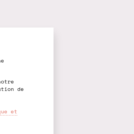
ne
notre
ation de
que et