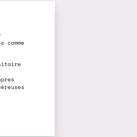
r
ss comme
nitaire
opres
céreuses