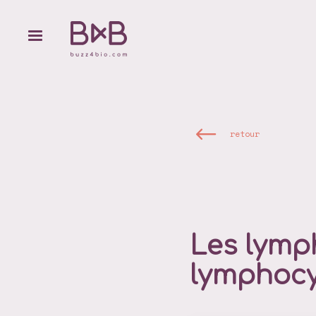
retour
Les lymph
lymphocy