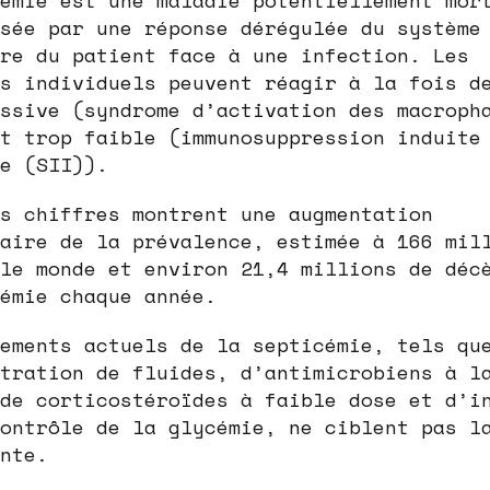
émie est une maladie potentiellement mor
sée par une réponse dérégulée du système
re du patient face à une infection. Les
s individuels peuvent réagir à la fois d
ssive (syndrome d’activation des macroph
t trop faible (immunosuppression induite
e (SII)).
s chiffres montrent une augmentation
aire de la prévalence, estimée à 166 mil
le monde et environ 21,4 millions de déc
émie chaque année.
ements actuels de la septicémie, tels qu
tration de fluides, d’antimicrobiens à l
de corticostéroïdes à faible dose et d’i
ontrôle de la glycémie, ne ciblent pas l
nte.