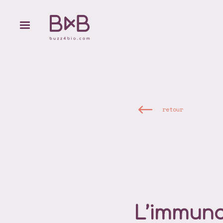
retour
L’immuno