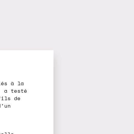
iés à la
, a testé
fils de
d’un