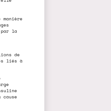
telle
e manière
ages
 par la
lions de
ès liés à
e
arge
nsuline
a cause