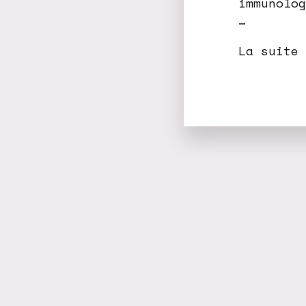
immunolog
…
La suite