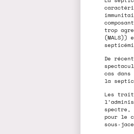
La septic
caractéri
immunitai
composant
trop agre
(MALS)) e
septicémi
De récent
spectacul
cas dans 
la septic
Les trait
l’adminis
spectre, 
pour le c
sous-jace