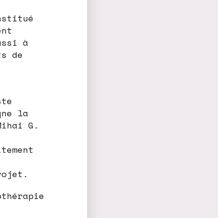
nstitué
ent
ussi à
ts de
ste
gne la
Mihai G.
itement
rojet.
othérapie