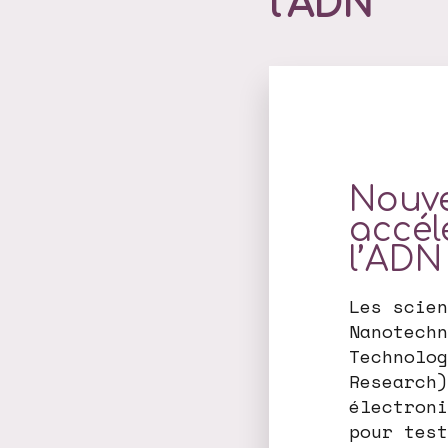
l’ADN
Nouve
accél
l’ADN
Les scien
Nanotechn
Technolog
Research)
électroni
pour test