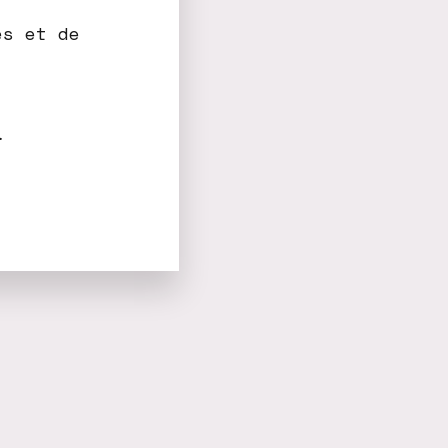
es et de
…