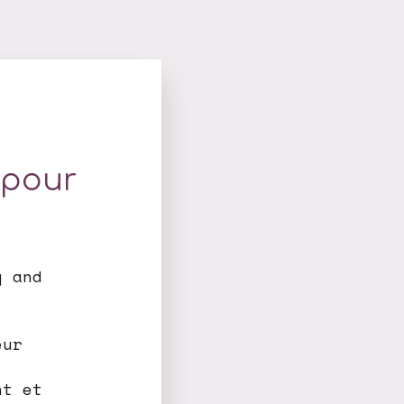
 pour
g and
,
eur
nt et