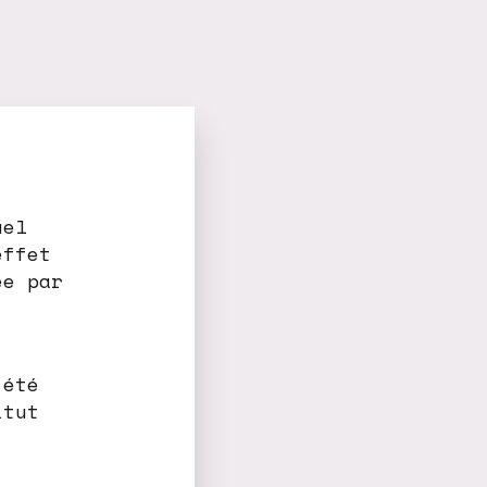
uel
effet
ée par
 été
itut