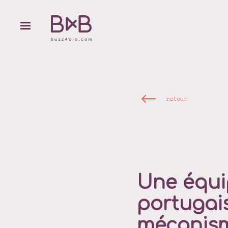
retour
Une équi
portugai
mécanism