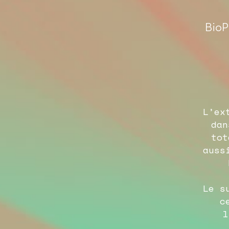
BioP
L’ex
dan
tot
auss
Le s
c
l