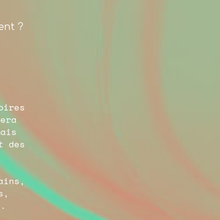
ent ?
oires
sera
mais
t des
e
ains,
s,
s.