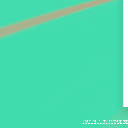
Innovative Biologics and CMC Challenges vol.2
Merci pour l'organisation
J’ai bien aimé votre événement
auquel je participe pour la première
fois avec ce côté détendu tout en
restant professionnel.
Voir plus de témoignag