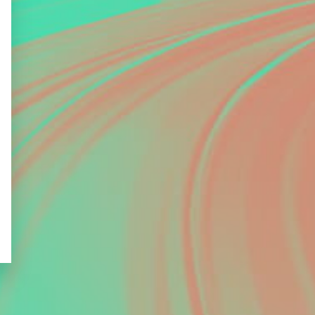
Encore une belle réussit
made in Buzz4bio !
Toujours un réel plaisir de se
rendre à vos événements.
Très heureux d’avoir de nouveau
participé cette année, et d’avoir
retrouvé les collègues et amis du
network biologics franco-belge !