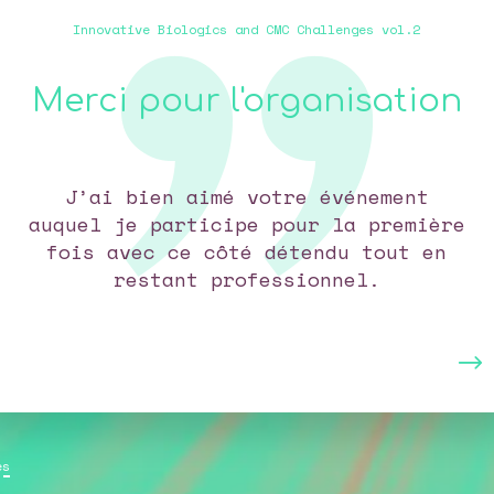
Innovative Biologics and CMC Challenges vol.2
Je reviendrai
Je reviendrai avec plaisir comme
participante lors d’une prochaine
édition.
es