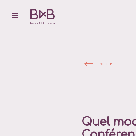
retour
Quel mod
Conférenc