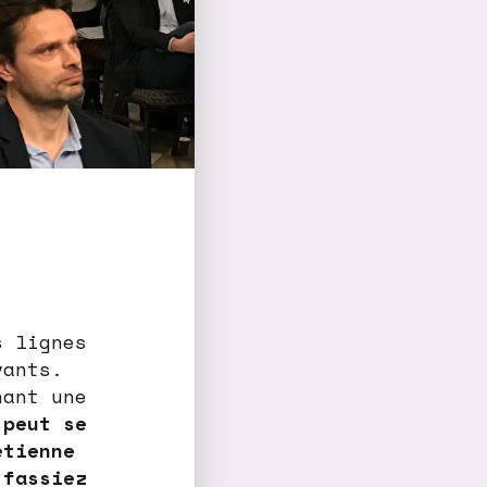
s lignes
vants.
nant une
 peut se
etienne
 fassiez