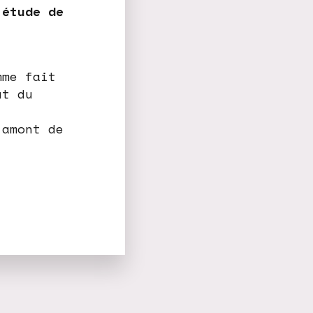
 étude de
mme fait
ût du
 amont de