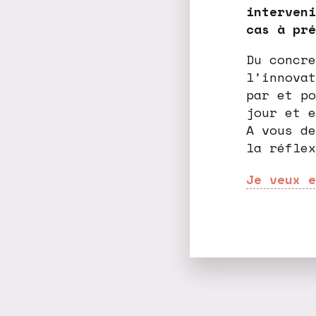
interveni
cas à pré
Du concre
l’innovat
par et po
jour et e
A vous de
la réflex
Je veux e