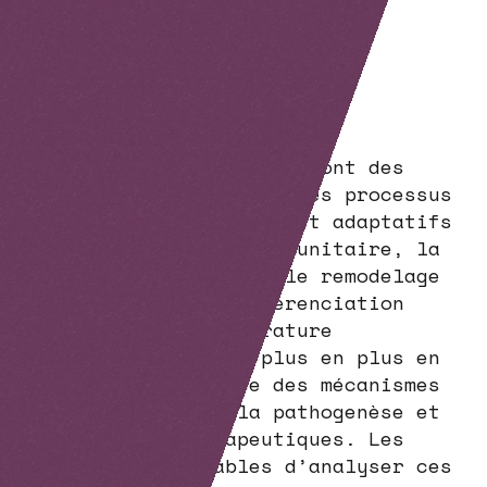
Les molécules sécrétées sont des
régulateurs essentiels des processus
biologiques dynamiques et adaptatifs
tels que la réponse immunitaire, la
migration cellulaire, le remodelage
tissulaire et la différenciation
cellulaire. La littérature
scientifique met de plus en plus en
lumière l’importance des mécanismes
de sécrétion dans la pathogenèse et
les réponses thérapeutiques. Les
technologies capables d’analyser ces