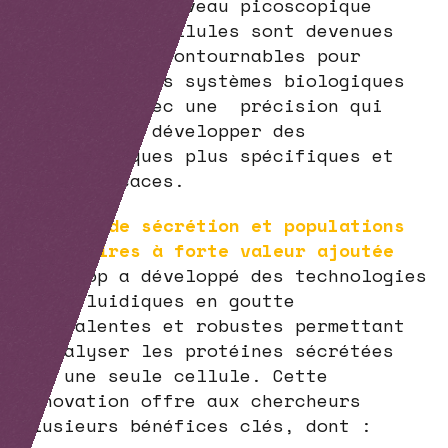
molécules au niveau picoscopique
d’une seule cellules sont devenues
des outils incontournables pour
comprendre les systèmes biologiques
complexes avec une précision qui
permette de développer des
thérapeutiques plus spécifiques et
plus efficaces.
Profils de sécrétion et populations
cellulaires à forte valeur ajoutée
LiveDrop a développé des technologies
microfluidiques en goutte
polyvalentes et robustes permettant
d’analyser les protéines sécrétées
par une seule cellule. Cette
innovation offre aux chercheurs
plusieurs bénéfices clés, dont :