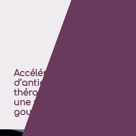
Accélérer la découverte
d’anticorps
thérapeutiques grâce à
une microfluidique en
goutte de pointe