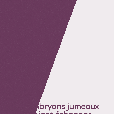
retour
Des embryons jumeaux