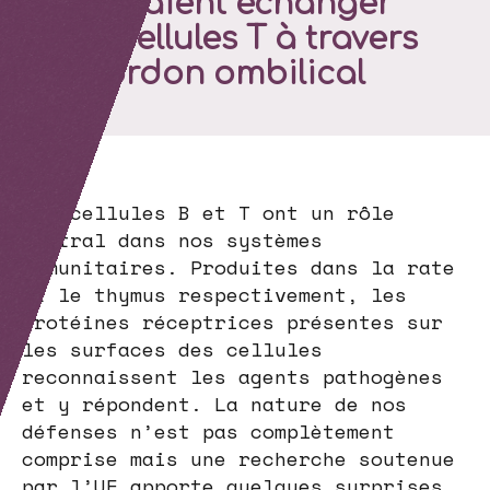
pourraient échanger
des cellules T à travers
le cordon ombilical
Les cellules B et T ont un rôle
central dans nos systèmes
immunitaires. Produites dans la rate
et le thymus respectivement, les
protéines réceptrices présentes sur
les surfaces des cellules
reconnaissent les agents pathogènes
et y répondent. La nature de nos
défenses n’est pas complètement
comprise mais une recherche soutenue
par l’UE apporte quelques surprises.