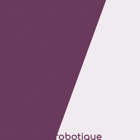
retour
Un gant robotique