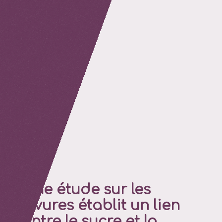
retour
Une étude sur les
levures établit un lien
entre le sucre et la